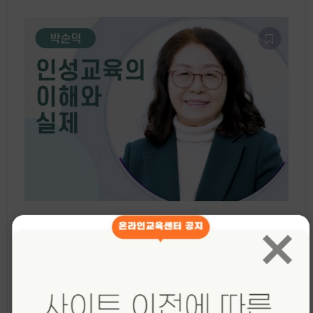
바둑심리
1 수업
1 수강생
[박순덕] 인성교육의 이해와 실제