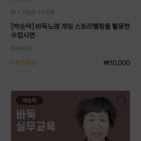
1 수업
1 수강생
[박순덕] 바둑노래 게임 스토리텔링을 활용한
수업시연
박순덕 강사
₩
10,000