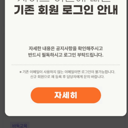
박순덕 강사
₩
10,000
바둑교육