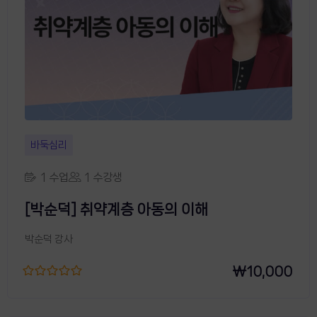
바둑심리
1 수업
1 수강생
[박순덕] 취약계층 아동의 이해
박순덕 강사
₩
10,000