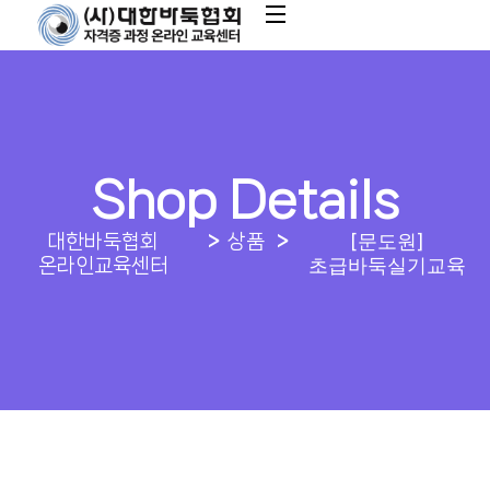
Shop Details
[문도원]
대한바둑협회
상품
초급바둑실기교육
온라인교육센터