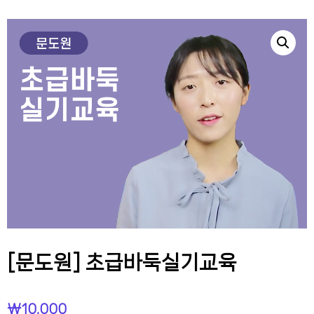
[문도원] 초급바둑실기교육
₩
10,000