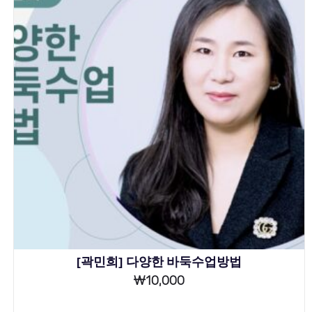
[곽민희] 다양한 바둑수업방법
₩
10,000