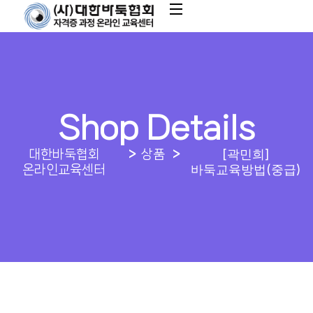
Shop Details
[곽민희]
대한바둑협회
상품
바둑교육방법(중급)
온라인교육센터