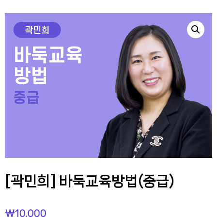
[곽민희] 바둑교육방법(중급)
₩
10,000