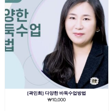
[곽민희] 다양한 바둑수업방법
₩
10,000