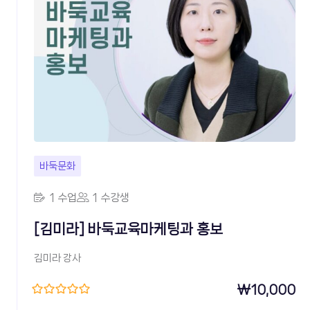
바둑문화
1 수업
1 수강생
[김미라] 바둑교육마케팅과 홍보
김미라 강사
₩
10,000