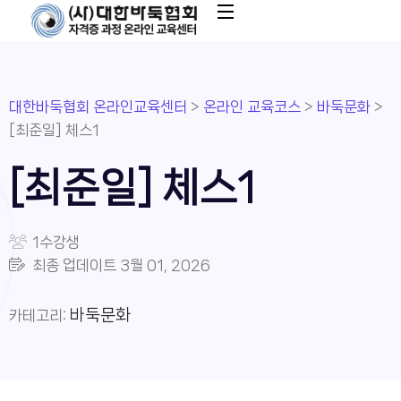
대한바둑협회 온라인교육센터
>
온라인 교육코스
>
바둑문화
>
[최준일] 체스1
[최준일] 체스1
1수강생
최종 업데이트
3월 01, 2026
바둑문화
카테고리: