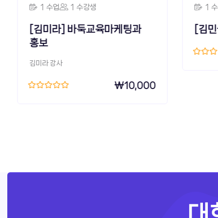
1 수업
1 수강생
1 수업
[김미라] 바둑교육마케팅과
[김민국]
홍보
김미라 강사
₩
10,000
대