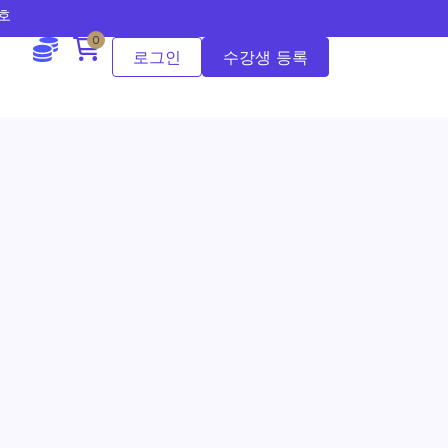
2호
0
로그인
수강생 등록