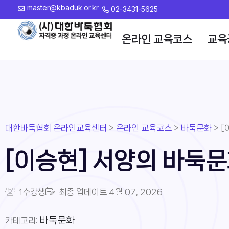
master@kbaduk.or.kr
02-3431-5625
온라인 교육코스
교육
대한바둑협회 온라인교육센터
>
온라인 교육코스
>
바둑문화
>
[
[이승현] 서양의 바둑
1수강생
최종 업데이트
4월 07, 2026
바둑문화
카테고리: