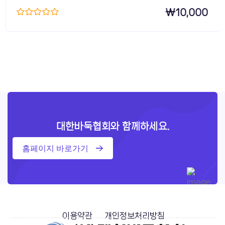
₩
10,000
대한바둑협회와 함께하세요.
홈페이지 바로가기
이용약관
개인정보처리방침