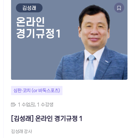
심판‧코치 (or 바둑스포츠)
1 수업
1 수강생
[김성래] 온라인 경기규정 1
김성래 강사