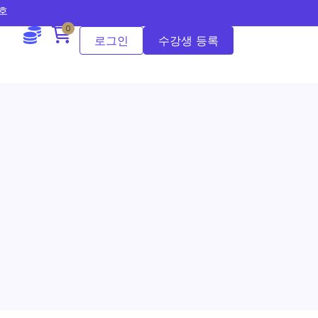
2호
0
로그인
수강생 등록